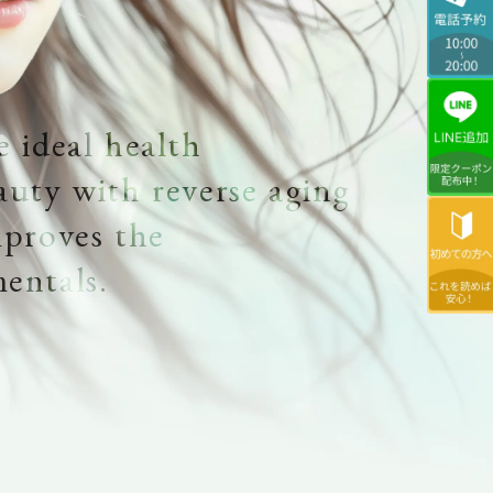
e ideal health
auty with reverse aging
mproves the
entals.