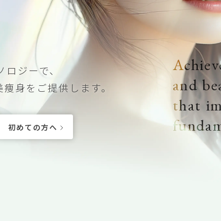
Achiev
クノロジーで、
美痩身をご提供します。
and be
that i
fundam
初めての方へ