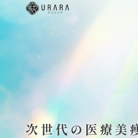
nu
院に
いて
ばれ
4つ
理由
ータ
見る
ARA
リニ
ク
次世代の医療美
療美