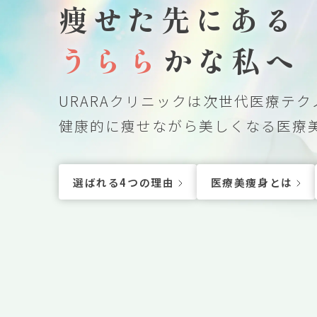
身と
痩せた先にある
めて
うらら
かな私へ
方へ
術メ
URARAクリニックは次世代医療テ
ュー
例一
健康的に痩せながら美しくなる医療
クタ
紹介
選ばれる4つの理由
医療美痩身とは
ラム
リニ
ク一
新情