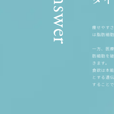
痩せやす
は脂肪細
一方、医
肪細胞を
きます。
食欲は本
とする遺
すること