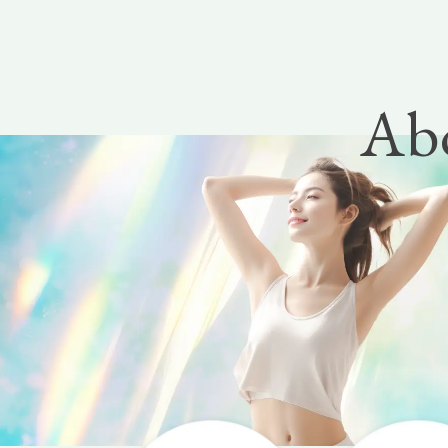
くあ
質問
ディ
Ab
b予
はこ
ら
low
院概