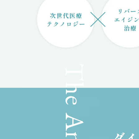
（運
者情
）
療広
ガイ
ライ
ライ
The Answer
シー
リシ
イト
ップ
ダイ