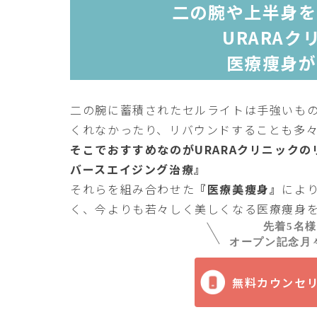
二の腕や上半身を
URARAク
医療痩身が
二の腕に蓄積されたセルライトは手強いも
くれなかったり、リバウンドすることも多
そこでおすすめなのがURARAクリニック
バースエイジング治療』
それらを組み合わせた
『医療美痩身』
によ
く、今よりも若々しく美しくなる医療痩身
先着5名
オープン記念月々
無料カウンセ