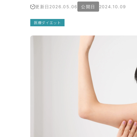
更新日
2026.05.06
公開日
2024.10.09
院概
（運
医療ダイエット
者情
）
療広
ガイ
ライ
ライ
シー
リシ
イト
ップ