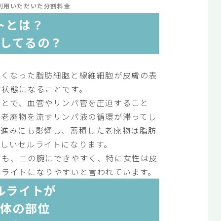
利用いただいた分割料金
トとは？
してるの？
堅くなった脂肪細胞と線維細胞が皮膚の表
膚状態になることです。
ことで、血管やリンパ管を圧迫すること
や老廃物を流すリンパ液の循環が滞ってし
の進みにも影響し、蓄積した老廃物は脂肪
難しいセルライトになります。
もも、二の腕にできやすく、特に女性は皮
ルライトになりやすいと言われています。
ルライトが
体の部位