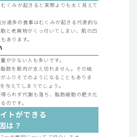
、むくみが起きると実際よりも太く見えて
塩分過多の食事はむくみが起きる代表的な
細胞と老廃物がくっ付いてしまい、肌の凹
性もあります。
い
肉量が少ない人も多いです。
た脂肪を筋肉が支え切れません。その結
腕がふりそでのようになることもありま
象を与えてしまうでしょう。
が得られず代謝も落ち、脂肪細胞の肥大化
なるのです。
イトができる
因は？
7つの原因についてご紹介します。