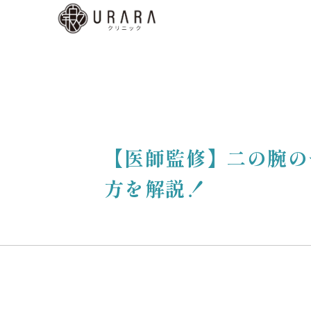
くあ
質問
ディ
b予
はこ
【医師監修】二の腕の
ら
方を解説！
low