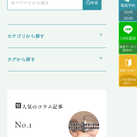
検索
カテゴリから探す
webメディア
医療ダイエット
タグから探す
食とダイエット
GLP-1
NMN
ゼニカル
水素吸引
脂肪冷却（クールスカルプティング）
脂肪溶解注射
人気のコラム記事
No.1