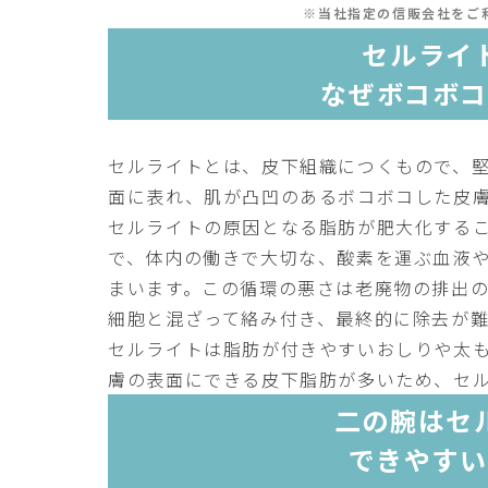
※当社指定の信販会社をご
セルライ
なぜボコボコ
セルライトとは、皮下組織につくもので、
面に表れ、肌が凸凹のあるボコボコした皮
セルライトの原因となる脂肪が肥大化する
で、体内の働きで大切な、酸素を運ぶ血液
まいます。この循環の悪さは老廃物の排出
細胞と混ざって絡み付き、最終的に除去が
セルライトは脂肪が付きやすいおしりや太
膚の表面にできる皮下脂肪が多いため、セ
二の腕はセ
できやすい