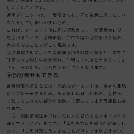
脂肪溶解注射の3つ目のメリットは、施術後にリバウンド
しにくいことです。
通常ダイエットは、一度痩せても、元の生活に戻すとリバ
ウンドしてしまいやすいもの。
これは、ダイエット後に再び摂取カロリーが消費カロリー
を上回ることで、脂肪細胞が血中の糖や脂質を取り込み、
大きくなることで起こる現象です。
脂肪溶解注射によって脂肪細胞自体の数が減ると、体内に
貯蓄できる脂肪の量が減り、体積もそれほど大きくなりま
せん。そのため、リバウンドしにくくなります。
④部分痩せもできる
食事制限や運動などの一般的なダイエットは、全身の脂肪
にアプローチするため、部分痩せは難しいもの。女性らし
く残しておきたい部分の脂肪まで落ちてしまう可能性もあ
ります。
一方、脂肪溶解注射では、気になる部位をピンポイントで
細くすることが可能です。「太ももだけを重点的に細くし
たい」「お尻は残したまま太ももだけすっきりさせたい」