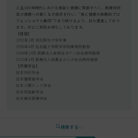
人生100年時代における美容と健康に貢献すべく、医療技術
及び健康への飽くなき探求を行い、”美と健康の医療的プロ
フェッショナル集団”であり続けるよう、日々邁進しており
ます。ぜひご来院お待ちしております。
【経歴】
1992年3月 浜松医科大学卒業
1998年4月 名古屋大学医学部附属病院勤務
2000年10月 医療法人尚徳会ヨナハ総合病院勤務
2015年4月 医療法人尚豊会みたき総合病院勤務
【所属学会】
日本内科学会
日本循環器学会
日本人間ドック学会
日本抗加齢学会
日本再生医療学会
検索する