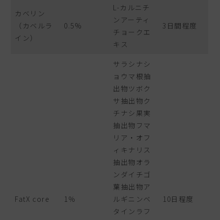
L-カルニチ
カベリン
ンアーティ
（カベルラ
0.5%
3日間程度
チョークエ
イン）
キス
サラシナシ
ョウマ根抽
出物ツボク
サ抽出物ク
チナシ果実
抽出物フマ
リア・オフ
ィキナリス
抽出物オラ
ンダイチゴ
葉抽出物ア
FatX core
1％
ルギニンベ
10日程度
タインラフ