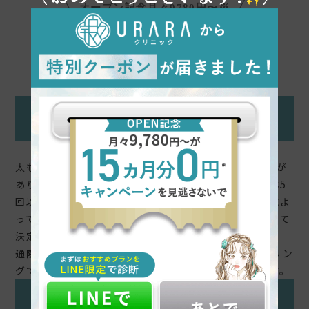
オープン記念月々9780円〜※
無料カウンセリングはこちら
※当社指定の信販会社をご利用いただいた分割料金
太ももの脂肪溶解注射に
必要な回数や頻度は？
太ももの脂肪溶解注射は、少なくとも3回以上打つ必要が
あります。継続するほど効果が表れやすいため、理想は5
回以上です。推奨される回数は、使用する薬剤の種類によ
って異なるため、具体的な内容はカウンセリングを通して
決定します。
通院の頻度は、2〜4週間おきが一般的です。
カウンセリン
グでは、一定のサイクルで施術の計画を組んでいきます。
脂肪溶解注射の