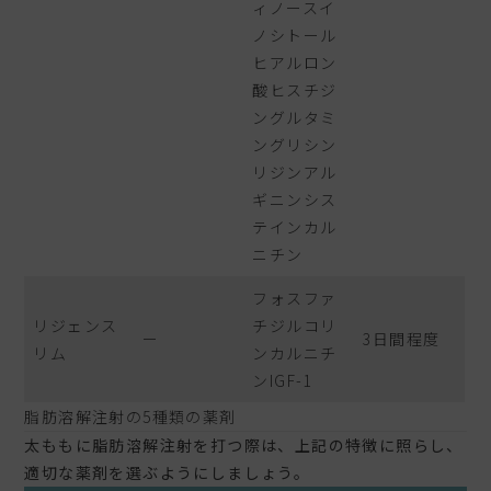
ィノースイ
ノシトール
ヒアルロン
酸ヒスチジ
ングルタミ
ングリシン
リジンアル
ギニンシス
テインカル
ニチン
フォスファ
リジェンス
チジルコリ
ー
3日間程度
リム
ンカルニチ
ンIGF-1
脂肪溶解注射の5種類の薬剤
太ももに脂肪溶解注射を打つ際は、上記の特徴に照らし、
適切な薬剤を選ぶようにしましょう。