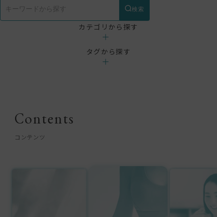
検索
カテゴリから探す
webメディア
タグから探す
医療ダイエット
食とダイエット
GLP-1
NMN
ゼニカル
水素吸引
脂肪冷却（クールス
Contents
コンテンツ