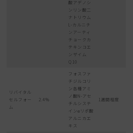
酸アデノシ
ンリン酸二
ナトリウム
L-カルニチ
ンアーティ
チョークカ
テキンコエ
ンザイム
Q10
フォスファ
チジルコリ
ン各種アミ
リバイタル
ノ酸N-アセ
セルフォー
2.4%
1週間程度
チルシステ
ム
インαリポ酸
アルニカエ
キス