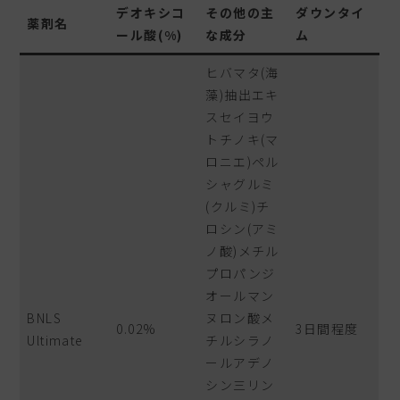
デオキシコ
その他の主
ダウンタイ
薬剤名
ール酸(%)
な成分
ム
ヒバマタ(海
藻)抽出エキ
スセイヨウ
トチノキ(マ
ロニエ)ペル
シャグルミ
(クルミ)チ
ロシン(アミ
ノ酸)メチル
プロパンジ
オールマン
BNLS
ヌロン酸メ
0.02%
3日間程度
Ultimate
チルシラノ
ールアデノ
シン三リン