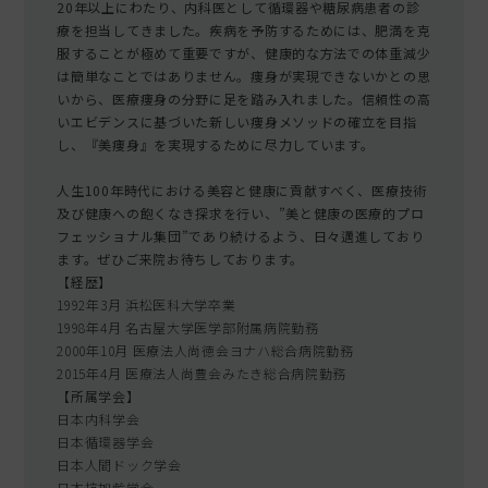
20年以上にわたり、内科医として循環器や糖尿病患者の診
療を担当してきました。疾病を予防するためには、肥満を克
服することが極めて重要ですが、健康的な方法での体重減少
は簡単なことではありません。痩身が実現できないかとの思
いから、医療痩身の分野に足を踏み入れました。信頼性の高
いエビデンスに基づいた新しい痩身メソッドの確立を目指
し、『美痩身』を実現するために尽力しています。
人生100年時代における美容と健康に貢献すべく、医療技術
及び健康への飽くなき探求を行い、”美と健康の医療的プロ
フェッショナル集団”であり続けるよう、日々邁進しており
ます。ぜひご来院お待ちしております。
【経歴】
1992年3月 浜松医科大学卒業
1998年4月 名古屋大学医学部附属病院勤務
2000年10月 医療法人尚徳会ヨナハ総合病院勤務
2015年4月 医療法人尚豊会みたき総合病院勤務
【所属学会】
日本内科学会
日本循環器学会
日本人間ドック学会
日本抗加齢学会