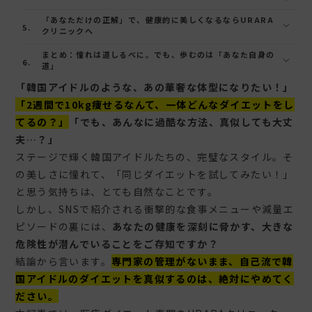
「あなただけの正解」で、健康的に美しくなるならURARA
クリニックへ
まとめ：憧れは道しるべに。でも、歩むのは「あなた自身の
道」
「韓国アイドルのような、あの華奢な体型になりたい！」
「2週間で10kg痩せるなんて、一体どんなダイエットをし
てるの？」
「でも、あんなに過酷な方法、真似しても大丈
夫…？」
ステージで輝く韓国アイドルたちの、完璧なスタイル。そ
の美しさに憧れて、「同じダイエットを試してみたい！」
と思う気持ちは、とても自然なことです。
しかし、SNSで紹介される衝撃的な食事メニューや減量エ
ピソードの裏には、
あなたの健康を深刻に脅かす、大きな
危険性が潜んでいることをご存知ですか？
結論から言います。
専門家の管理がないまま、自己流で韓
国アイドルのダイエットを真似するのは、絶対にやめてく
ださい。