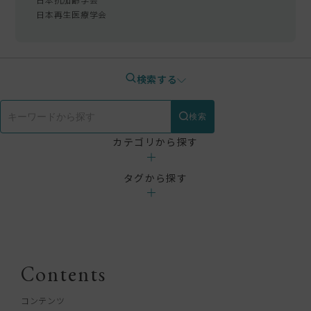
日本再生医療学会
検索する
検索
カテゴリから探す
webメディア
タグから探す
医療ダイエット
食とダイエット
GLP-1
NMN
ゼニカル
水素吸引
脂肪冷却（クールス
Contents
コンテンツ