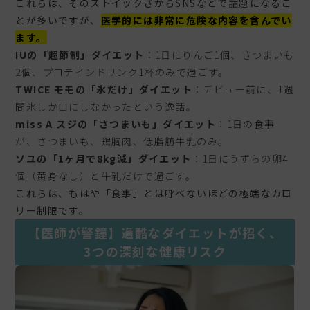
これらは、そのストイックさからSNSなどで話題になるこ
とが多いですが、
医学的には非常に危険な内容を含んでい
ます。
IUの「超節制」ダイエット
：1日にりんご1個、さつまいも
2個、プロテインドリンク1杯のみで過ごす。
TWICE モモの「氷だけ」ダイエット
：デビュー前に、1週
間氷しか口にしなかったという逸話。
miss A スジの「さつまいも」ダイエット
：1日の食事
が、さつまいも、鶏胸肉、低脂肪牛乳のみ。
ソユの「1ヶ月で8kg減」ダイエット
：1日にうずらの卵4
個（黄身なし）と牛乳だけで過ごす。
これらは、もはや「食事」とは呼べないほどの極端なカロ
リー制限です。
【医師が警鐘】過酷なダイエットが招く、
3つの深刻な健康リスク