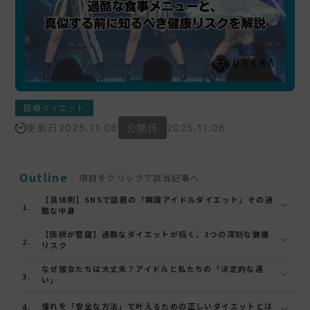
医療ダイエット
更新日
2025.11.06
公開日
2025.11.06
Outline
項目をクリックで該当記事へ
【具体例】SNSで話題の「韓国アイドルダイエット」その過
酷な中身
【医師が警鐘】過酷なダイエットが招く、3つの深刻な健康
リスク
なぜ彼女たちは大丈夫？アイドルと私たちの「決定的な違
い」
憧れを「安全な方法」で叶えるための正しいダイエットとは