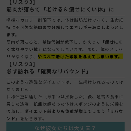
【リスク2】
筋肉が落ちて「老ける＆痩せにくい体」に
極端なカロリー制限下では、体は脂肪だけでなく、生命維
持に不可欠な
筋肉まで分解してエネルギー源にしようとし
ます。
筋肉が落ちると、基礎代謝が低下し、かえって
「痩せにく
く太りやすい体」
になってしまいます。また、体のメリハ
リがなくなり、
やつれて老けた印象を与えてしまいます。
【リスク3】
必ず訪れる「確実なリバウンド」
このような過酷なダイエットは、一生続けられるものでは
ありません。
目標体重に達した（あるいは挫折した）後、通常の食事に
戻した途端、飢餓状態だった体はスポンジのように栄養を
吸収し、
ダイエット前よりも体重が増えてしまう「リバウ
ンド」
を招きます。
なぜ彼女たちは大丈夫？