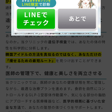
がら、かつ若々しく』
過酷なダイエットとは真逆の、あなたの体を大切にする方
法をご提案します。
遺伝子検査で「あなたの体質に合ったダイエ
ット法」がわかる
あなたが「糖質で太りやすい」のか「脂質の代謝が苦手」
なのか。当クリニックの
遺伝子検査
では、あなたの体の特
性を科学的に分析します。
韓国アイドルの方法を真似るのではなく、あなただけの
「痩せるための最短ルート」
を見つけ出すことができま
す。
医師の管理下で、健康と美しさを両立させる
当クリニックでは、医師があなたの健康状態を常に管理し
ながら、最適な治療プランを進めます。食欲を自然にコン
トロールするGLP-1受容体作動薬や、気になる部分の脂肪
にアプローチする医療機器など、
医学的根拠に基づいた安
全な方法
で、あなたの理想の体づくりをサポートします。