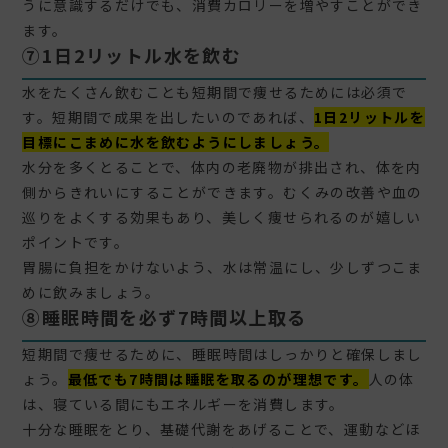
うに意識するだけでも、消費カロリーを増やすことができ
ます。
⑦1日2リットル水を飲む
水をたくさん飲むことも短期間で痩せるためには必須で
す。短期間で成果を出したいのであれば、
1日2リットルを
目標にこまめに水を飲むようにしましょう。
水分を多くとることで、体内の老廃物が排出され、体を内
側からきれいにすることができます。むくみの改善や血の
巡りをよくする効果もあり、美しく痩せられるのが嬉しい
ポイントです。
胃腸に負担をかけないよう、水は常温にし、少しずつこま
めに飲みましょう。
⑧睡眠時間を必ず7時間以上取る
短期間で痩せるために、睡眠時間はしっかりと確保しまし
ょう。
最低でも7時間は睡眠を取るのが理想です。
人の体
は、寝ている間にもエネルギーを消費します。
十分な睡眠をとり、基礎代謝をあげることで、運動などほ