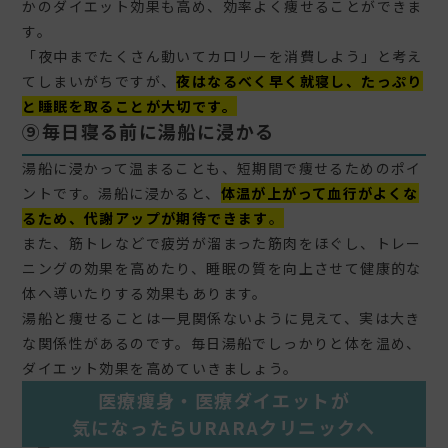
かのダイエット効果も高め、効率よく痩せることができま
す。
「夜中までたくさん動いてカロリーを消費しよう」と考え
てしまいがちですが、
夜はなるべく早く就寝し、たっぷり
と睡眠を取ることが大切です。
⑨
毎日寝る前に湯船に浸かる
湯船に浸かって温まることも、短期間で痩せるためのポイ
ントです。湯船に浸かると、
体温が上がって血行がよくな
るため、代謝アップが期待できます
。
また、筋トレなどで疲労が溜まった筋肉をほぐし、トレー
ニングの効果を高めたり、睡眠の質を向上させて健康的な
体へ導いたりする効果もあります。
湯船と痩せることは一見関係ないように見えて、実は大き
な関係性があるのです。毎日湯船でしっかりと体を温め、
ダイエット効果を高めていきましょう。
医療痩身・医療ダイエット
が
気になったらURARAクリニックへ