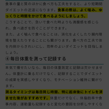
食事の量と質のほかに食べ方も工夫をすると、より短期間
ダイエットの近道になります。
食事の際は、よく噛み、ゆ
っくりと時間をかけて食べるようにしましょう。
こうすることで、急いで食べた時よりも満腹感を感じら
れ、食べ過ぎを防ぐことができます。
また、よく噛んで食べることは、消化をよくしたり腸内環
境を整えたりすることにも繋がります。食べ方の工夫で体
を内側からきれいにし、効率のよいダイエットを目指しま
しょう。
④
毎日体重を測って記録する
本気で痩せたいなら、毎日の体重測定と記録は欠かせませ
ん。体重計に乗るだけでなく、記録することでダイエット
の成果を実感しやすくなり、モチベーション維持に繋がり
ます。
測るタイミングは毎日同じ時間、特に起床後にトイレを済
ませた後がおすすめです。
体重だけでなく、体脂肪率や食
事内容、運動量も記録すると変化の要因を分析しやすくな