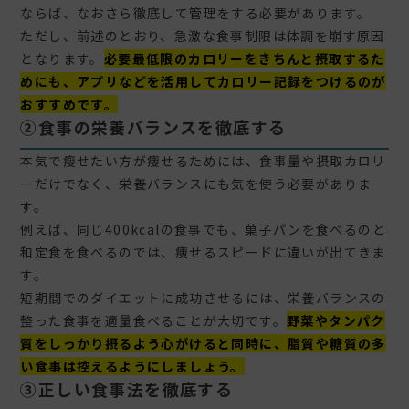
ならば、なおさら徹底して管理をする必要があります。
ただし、前述のとおり、急激な食事制限は体調を崩す原因
となります。
必要最低限のカロリーをきちんと摂取するた
めにも、アプリなどを活用してカロリー記録をつけるのが
おすすめです。
②食事の栄養バランスを徹底する
本気で瘦せたい方が痩せるためには、食事量や摂取カロリ
ーだけでなく、栄養バランスにも気を使う必要がありま
す。
例えば、同じ400kcalの食事でも、菓子パンを食べるのと
和定食を食べるのでは、痩せるスピードに違いが出てきま
す。
短期間でのダイエットに成功させるには、栄養バランスの
整った食事を適量食べることが大切です。
野菜やタンパク
質をしっかり摂るよう心がけると同時に、脂質や糖質の多
い食事は控えるようにしましょう。
③正しい食事法を徹底する