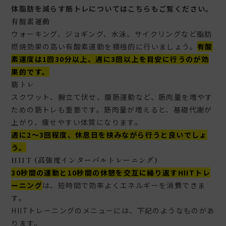
体脂肪を減らす筋トレについてはこちらもご覧ください。
有酸素運動
ウォーキング、ジョギング、水泳、サイクリングなど脂肪
燃焼効果の高い有酸素運動を積極的に行いましょう。
有酸
素運度は1回30分以上、週に3回以上を目安に行うのが効
果的です。
筋トレ
スクワット、腕立て伏せ、腹筋運動など、筋肉量を増やす
ための筋トレも重要です。筋肉量が増えると、基礎代謝が
上がり、痩せやすい体質になります。
週に2〜3回程度、休息日を挟みながら行うと良いでしょ
う。
HIIT (高強度インターバルトレーニング)
30秒間の運動と10秒間の休憩を交互に繰り返すHIITトレ
ーニング
は、短時間で効率よくエネルギーを消費できま
す。
HIITトレーニングのメニューには、下記のようなものがあ
ります。