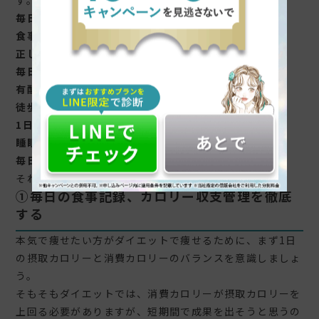
す。
毎日の食事記録、カロリー収支管理を徹底する
食事の栄養バランスを徹底する
正しい食事法を徹底する
毎日体重を測って記録する
有酸素運動や筋トレも取り入れる
徒歩で階段も使って移動する
1日2リットル水を飲む
睡眠時間を必ず7時間以上取る
毎日寝る前に湯船に浸かる
それでは1つずつ解説します。
①
毎日の食事記録、カロリー収支管理を徹底
する
本気で痩せたい方がダイエットで痩せるために、まず1日
の摂取カロリーと消費カロリーのバランスを意識しましょ
う。
そもそもダイエットでは、消費カロリーが摂取カロリーを
上回る必要がありますが、短期間で成果を出そうと思うの