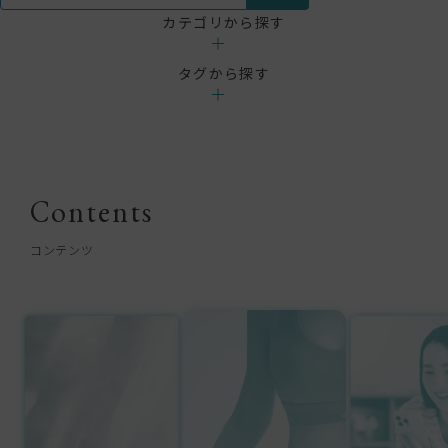
カテゴリから探す
webメディア
タグから探す
医療ダイエット
食とダイエット
GLP-1
NMN
ゼニカル
水素吸引
脂肪冷却（クールス
Contents
コンテンツ