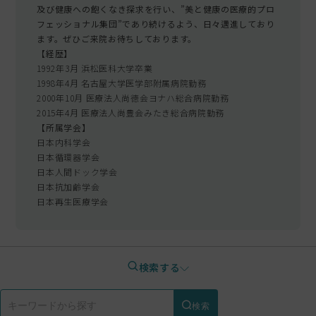
及び健康への飽くなき探求を行い、”美と健康の医療的プロ
フェッショナル集団”であり続けるよう、日々邁進しており
ます。ぜひご来院お待ちしております。
【経歴】
1992年3月 浜松医科大学卒業
1998年4月 名古屋大学医学部附属病院勤務
2000年10月 医療法人尚徳会ヨナハ総合病院勤務
2015年4月 医療法人尚豊会みたき総合病院勤務
【所属学会】
日本内科学会
日本循環器学会
日本人間ドック学会
日本抗加齢学会
日本再生医療学会
検索する
検索