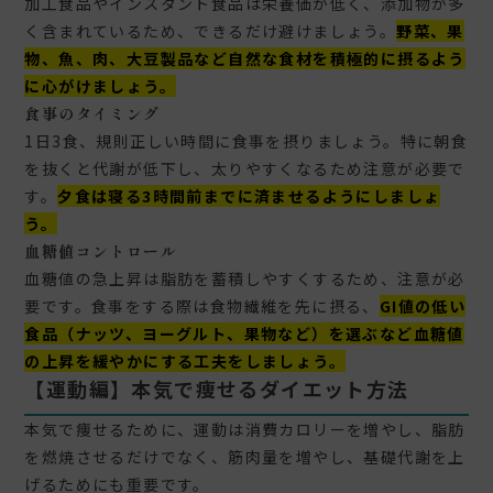
加工食品やインスタント食品は栄養価が低く、添加物が多
く含まれているため、できるだけ避けましょう。
野菜、果
物、魚、肉、大豆製品など自然な食材を積極的に摂るよう
に心がけましょう。
食事のタイミング
1日3食、規則正しい時間に食事を摂りましょう。特に朝食
を抜くと代謝が低下し、太りやすくなるため注意が必要で
す。
夕食は寝る3時間前までに済ませるようにしましょ
う。
血糖値コントロール
血糖値の急上昇は脂肪を蓄積しやすくするため、注意が必
要です。食事をする際は食物繊維を先に摂る、
GI値の低い
食品（ナッツ、ヨーグルト、果物など）を選ぶなど血糖値
の上昇を緩やかにする工夫をしましょう。
【運動編】本気で痩せるダイエット方法
本気で痩せるために、運動は消費カロリーを増やし、脂肪
を燃焼させるだけでなく、筋肉量を増やし、基礎代謝を上
げるためにも重要です。