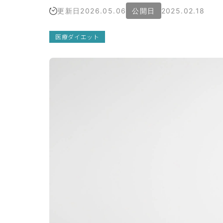
更新日
2026.05.06
公開日
2025.02.18
院概
（運
医療ダイエット
者情
）
療広
ガイ
ライ
ライ
シー
リシ
イト
ップ