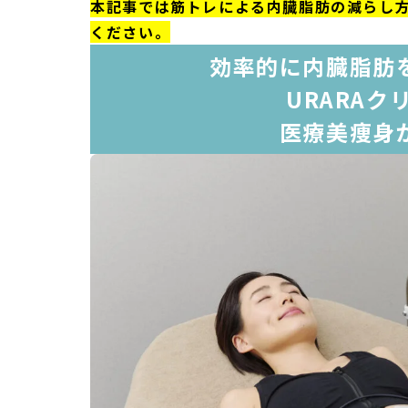
本記事では筋トレによる内臓脂肪の減らし
ください。
効率的に内臓脂肪
URARAク
医療美痩身