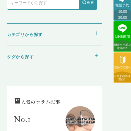
検索
カテゴリから探す
webメディア
医療ダイエット
タグから探す
食とダイエット
GLP-1
NMN
ゼニカル
水素吸引
脂肪冷却（クールスカルプティング）
脂肪溶解注射
人気のコラム記事
No.1