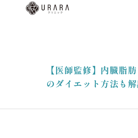
くあ
質問
ディ
b予
はこ
【医師監修】内臓脂肪
ら
のダイエット方法も解
low