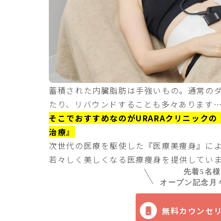
蓄積された内臓脂肪は手強いもの。通常の
たり、リバウンドすることも多々あります
そこでおすすめなのがURARAクリニック
治療』
次世代の医療を駆使した『医療美痩身』に
若々しく美しくなる医療痩身を提供してい
先着5名
オープン記念月々
無料カウンセ