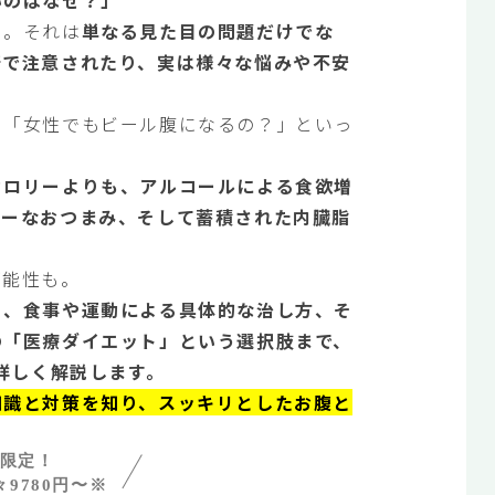
」。それは
単なる見た目の問題だけでな
断で注意されたり、実は様々な悩みや不安
」「女性でもビール腹になるの？」といっ
カロリーよりも、アルコールによる食欲増
リーなおつまみ、そして蓄積された内臓脂
可能性も。
ら、食事や運動による具体的な治し方、そ
の「医療ダイエット」という選択肢まで、
詳しく解説します。
知識と対策を知り、スッキリとしたお腹と
様限定！
9780円〜※