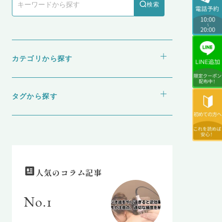
検索
カテゴリから探す
webメディア
医療ダイエット
タグから探す
食とダイエット
GLP-1
NMN
ゼニカル
水素吸引
脂肪冷却（クールスカルプティング）
脂肪溶解注射
人気のコラム記事
No.1