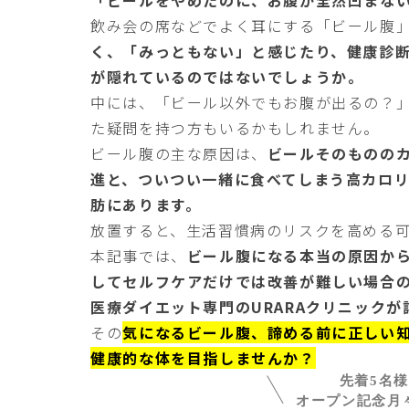
飲み会の席などでよく耳にする「ビール腹
く、「みっともない」と感じたり、健康診
が隠れているのではないでしょうか。
中には、「ビール以外でもお腹が出るの？
た疑問を持つ方もいるかもしれません。
ビール腹の主な原因は、
ビールそのものの
進と、ついつい一緒に食べてしまう高カロ
肪にあります。
放置すると、生活習慣病のリスクを高める
本記事では、
ビール腹になる本当の原因か
してセルフケアだけでは改善が難しい場合
医療ダイエット専門のURARAクリニックが
その
気になるビール腹、諦める前に正しい
健康的な体を目指しませんか？
先着5名
オープン記念月々