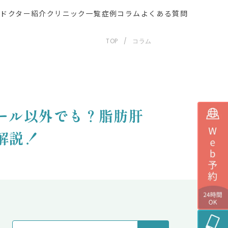
ー
ドクター紹介
クリニック一覧
症例
コラム
よくある質問
TOP
コラム
ール以外でも？脂肪肝
解説！