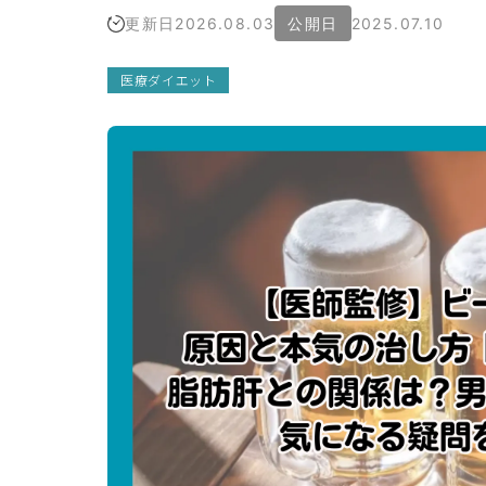
更新日
2026.08.03
公開日
2025.07.10
院概
（運
医療ダイエット
者情
）
療広
ガイ
ライ
ライ
シー
リシ
イト
ップ