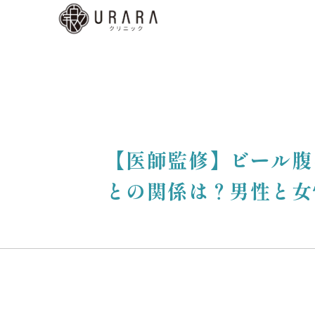
くあ
質問
ディ
b予
はこ
【医師監修】ビール腹
ら
との関係は？男性と女
low