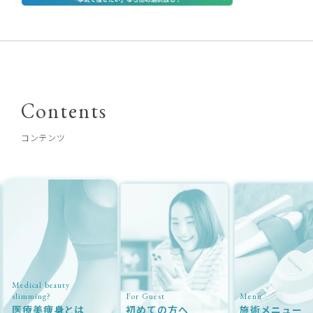
Contents
コンテンツ
Medical beauty
slimming?
For Guest
Menu
医療美痩身とは
初めての方へ
施術メニュー