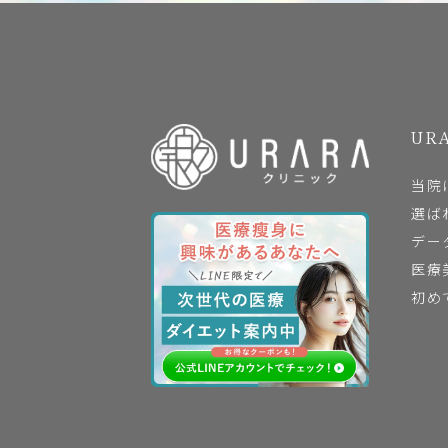
URA
当院
選ば
デー
医療
初め