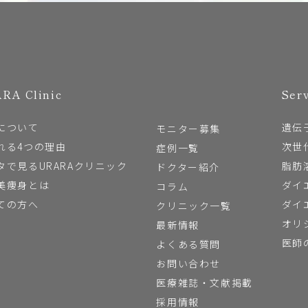
RA Clinic
Ser
について
遺伝
モニター募集
れる4つの理由
次世
症例一覧
タで見るURARAクリニック
脂肪
ドクター紹介
美痩身とは
ダイ
コラム
ての方へ
ダイ
クリニック一覧
オリ
最新情報
医師
よくある質問
お問い合わせ
医療雑誌・文献掲載
採用情報