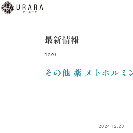
くあ
質問
ディ
最新情報
b予
News
はこ
ら
その他 薬 メトホルミ
low
2024.12.20