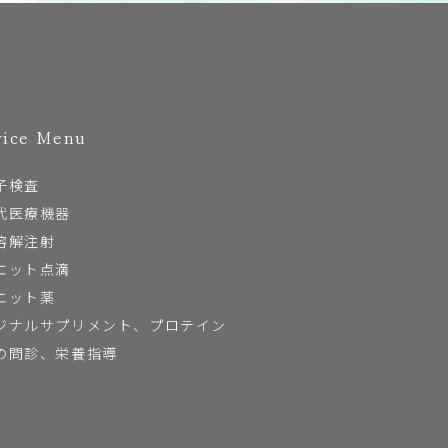
vice Menu
子検査
代医療機器
溶解注射
エット点滴
エット薬
ジナルサプリメント、プロテイン
の問診、栄養指導