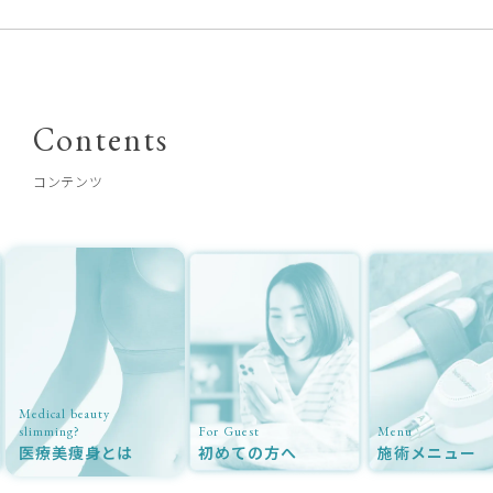
Contents
コンテンツ
 beauty
ng?
For Guest
Menu
美痩身とは
初めての方へ
施術メニュー