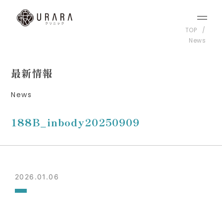
TOP
News
最新情報
News
188B_inbody20250909
2026.01.06