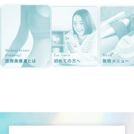
beauty
?
For Guest
Menu
C
痩身とは
初めての方へ
施術メニュー