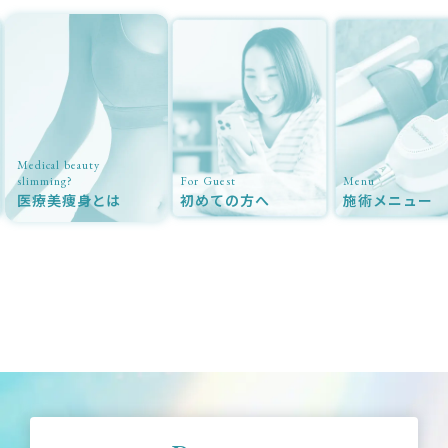
dical beauty
imming?
For Guest
Menu
療美痩身とは
初めての方へ
施術メニュー