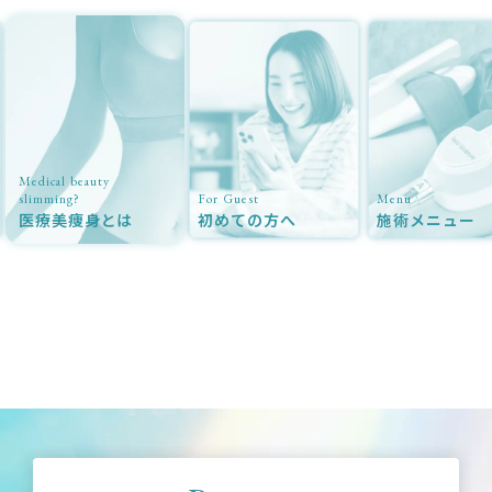
Medical beauty
slimming?
For Guest
Menu
医療美痩身とは
初めての方へ
施術メニュー