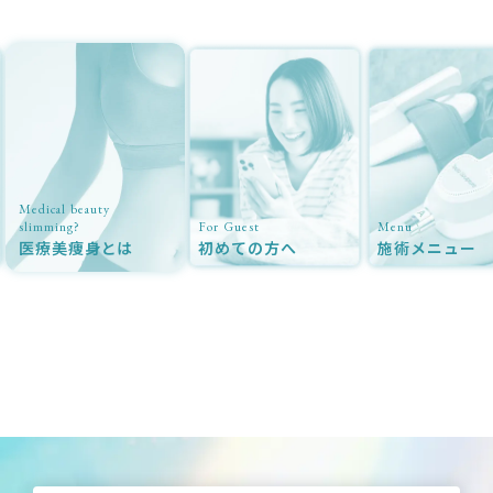
 beauty
ng?
For Guest
Menu
美痩身とは
初めての方へ
施術メニュー