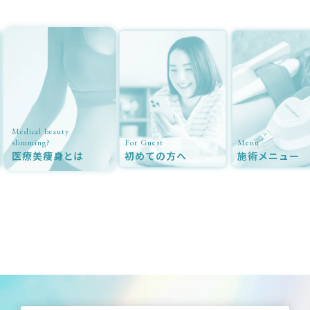
Medical beauty
slimming?
For Guest
Menu
医療美痩身とは
初めての方へ
施術メニュー