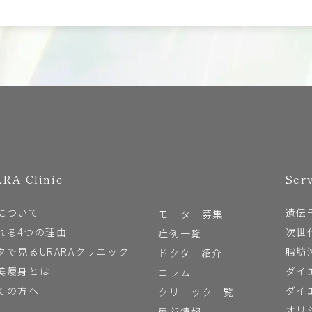
RA Clinic
Ser
について
遺伝
モニター募集
れる4つの理由
次世
症例一覧
タで見るURARAクリニック
脂肪
ドクター紹介
美痩身とは
ダイ
コラム
ての方へ
ダイ
クリニック一覧
オリ
最新情報