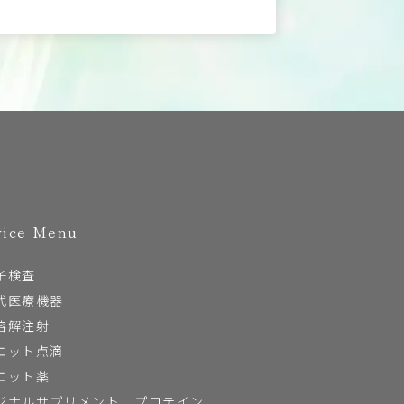
vice Menu
子検査
代医療機器
溶解注射
エット点滴
エット薬
ジナルサプリメント、プロテイン