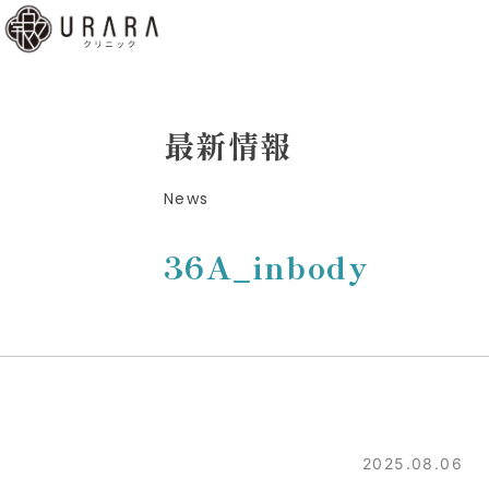
くあ
質問
ディ
最新情報
b予
News
はこ
ら
36A_inbody
low
2025.08.06