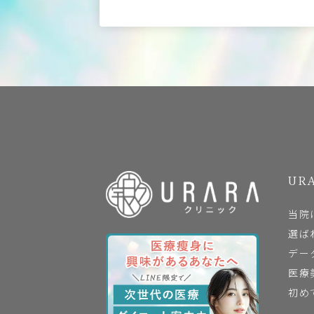
URA
当院
選ば
デー
医療
初め