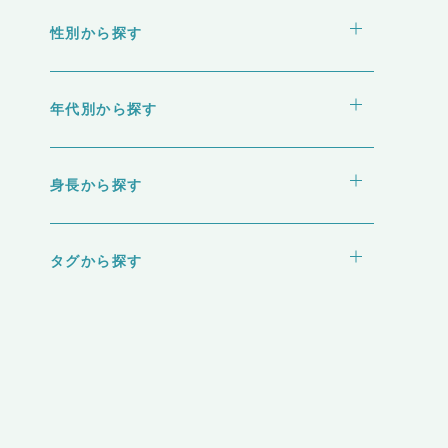
性別から探す
院概
（運
女性
者情
男性
年代別から探す
）
療広
10代
20代
ガイ
身長から探す
30代
ライ
40代
140〜145cm
50代
145〜149cm
タグから探す
60代以上
ライ
150〜154cm
シー
155〜159cm
160〜164cm
リシ
165〜169cm
女性
165〜169cm
170〜174cm
イト
175〜179cm
180cm以上
ップ