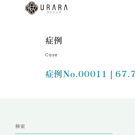
くあ
質問
ディ
症例
b予
Case
はこ
ら
症例No.00011｜67
low
検索