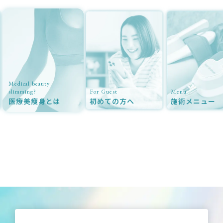
auty
For Guest
Menu
Cas
身とは
初めての方へ
施術メニュー
症