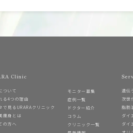
RA Clinic
Ser
について
遺伝
モニター募集
れる4つの理由
次世
症例一覧
タで見るURARAクリニック
脂肪
ドクター紹介
美痩身とは
ダイ
コラム
ての方へ
ダイ
クリニック一覧
オリ
最新情報