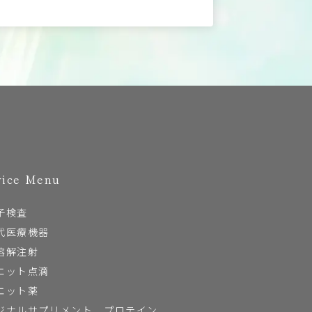
vice Menu
子検査
代医療機器
溶解注射
エット点滴
エット薬
ジナルサプリメント、プロテイン