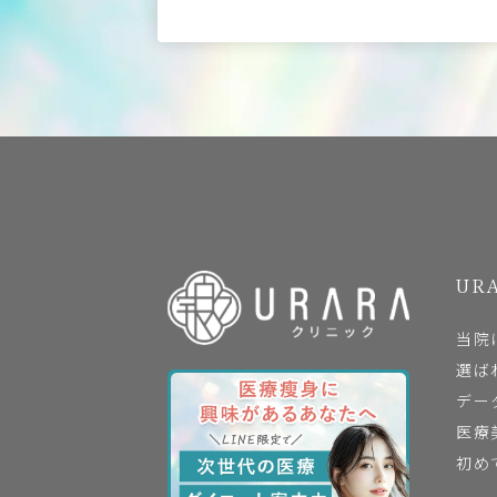
URA
当院
選ば
デー
医療
初め