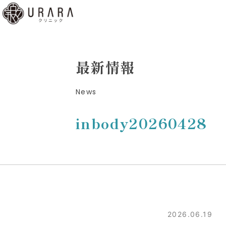
くあ
質問
ディ
最新情報
b予
News
はこ
ら
inbody20260428
low
2026.06.19