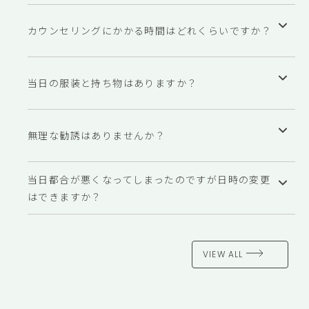
無料です。医療痩身専門のプロのダイエットカウンセラ
ーがあなたのお悩みをお伺いし、最適な解決策をご提案
カウンセリングにかかる時間はどれくらいですか？
します。
60分～90分ほどになります
当日の服装と持ち物はありますか？
保険証などの身分証明書、お薬手帳（お持ちの方）をお
持ちください。
無理な勧誘はありませんか？
無理な勧誘はいたしません。安心してご相談ください。
当日都合が悪くなってしまったのですが日時の変更
はできますか？
事前にお電話していただけましたら日程の変更は可能と
なります。
VIEW ALL