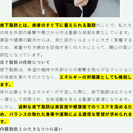
皮下脂肪とは、皮膚のすぐ下に蓄えられる脂肪
のことで、私たち
の体を外部の衝撃や寒さから守る重要な役割を果たしています。
美容や健康の観点からは、見た目のシルエットに大きく影響する
ため、減量や引き締めを目指す多くの人々にとって、関心の高い
部位となっています。
皮下脂肪の役割について
皮下脂肪は、体温の維持や外部からの衝撃を和らげるクッション
の役割を果たすだけでなく、
エネルギーの貯蔵庫としても機能し
ます。
体が必要とするエネルギーが不足した際に、皮下脂肪はエネルギ
ー源として利用され、生命活動を支える重要な資源となります。
しかし、
過剰な皮下脂肪は美容面や健康面でのリスクを高めるた
め、バランスの取れた食事や運動による適度な管理が求められま
す。
内臓脂肪との大きな3つの違い