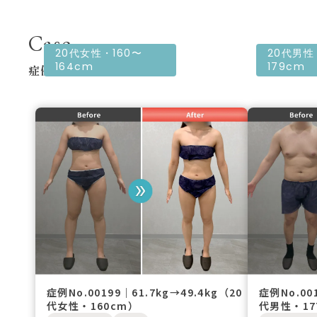
Case
20代女性・160〜
20代男性
164cm
179cm
症例
症例No.00199｜61.7kg→49.4kg（20
症例No.00
代女性・160cm）
代男性・17