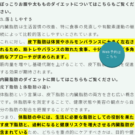
ぽっこりお腹や太もものダイエットについてはこちらもご覧くだ
さい。
3.落としやすさ
内臓脂肪は生活習慣の改善、特に食事の見直しや有酸素運動の継
続によって比較的落としやすいとされています。
これに対し、
皮下脂肪は体質やホルモンバランスに大きく左右さ
れるため、筋トレやバランスの取れた食事、十分な休息など多角
Web予約は
的なアプローチが求められます。
こちら
筋肉量を増やし基礎代謝を上げることで、皮下脂肪の燃焼を促進
する効果が期待されます。
内臓脂肪のダイエットに関してはこちらもご覧ください。
皮下脂肪と体脂肪の違い
体脂肪という言葉は、皮下脂肪と内臓脂肪の両方を含む広い概念
です。体脂肪率を測定することで、健康状態や美容の観点から自
分の脂肪の割合を把握することができます。
つまり、
体脂肪の中には、生活に必要な脂肪としての役割を果た
す皮下脂肪と、過剰になると健康リスクを増大させる内臓脂肪が
含まれている
ため、どちらを重点的にケアすべきかは、目的や健