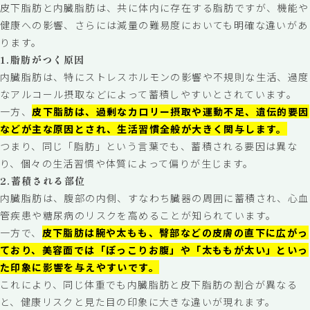
皮下脂肪と内臓脂肪は、共に体内に存在する脂肪ですが、機能や
健康への影響、さらには減量の難易度においても明確な違いがあ
ります。
1.脂肪がつく原因
内臓脂肪は、特にストレスホルモンの影響や不規則な生活、過度
なアルコール摂取などによって蓄積しやすいとされています。
一方、
皮下脂肪は、過剰なカロリー摂取や運動不足、遺伝的要因
などが主な原因とされ、生活習慣全般が大きく関与します。
つまり、同じ「脂肪」という言葉でも、蓄積される要因は異な
り、個々の生活習慣や体質によって偏りが生じます。
2.蓄積される部位
内臓脂肪は、腹部の内側、すなわち臓器の周囲に蓄積され、心血
管疾患や糖尿病のリスクを高めることが知られています。
一方で、
皮下脂肪は腕や太もも、臀部などの皮膚の直下に広がっ
ており、美容面では「ぽっこりお腹」や「太ももが太い」といっ
た印象に影響を与えやすいです。
これにより、同じ体重でも内臓脂肪と皮下脂肪の割合が異なる
と、健康リスクと見た目の印象に大きな違いが現れます。