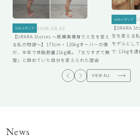
2
webメディア
【URARA S
2026.06.22
webメディア
生を変える
【URARA Stories ～医療美痩身で人生を変え
モデルとし
る私の物語～】173cm・120kgオーバーの僕
で-11kg
が、半年で体脂肪量21kg減。「太りすぎて無
理」と諦めていた自分を変えられた理由
VIEW ALL
News