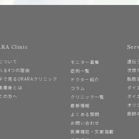
RA Clinic
Ser
について
遺伝
モニター募集
れる4つの理由
次世
症例一覧
タで見るURARAクリニック
脂肪
ドクター紹介
美痩身とは
ダイ
コラム
ての方へ
ダイ
クリニック一覧
オリ
最新情報
医師
よくある質問
お問い合わせ
医療雑誌・文献掲載