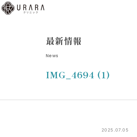
くあ
質問
ディ
最新情報
b予
News
はこ
ら
IMG_4694 (1)
low
2025.07.05