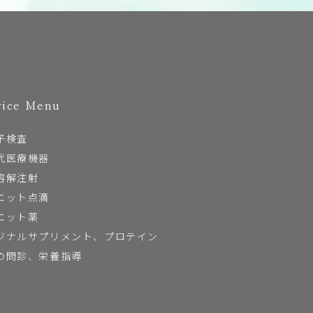
vice Menu
子検査
代医療機器
溶解注射
エット点滴
エット薬
ジナルサプリメント、プロテイン
の問診、栄養指導