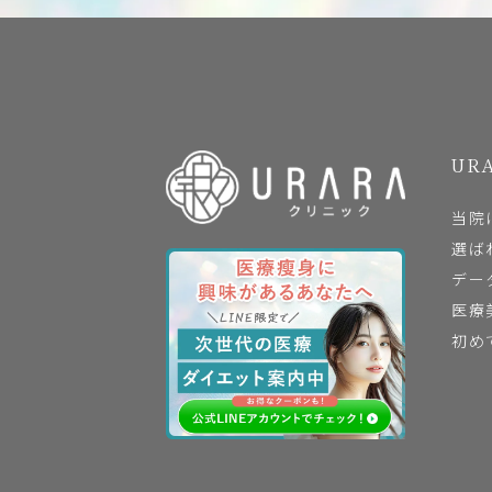
URA
当院
選ば
デー
医療
初め