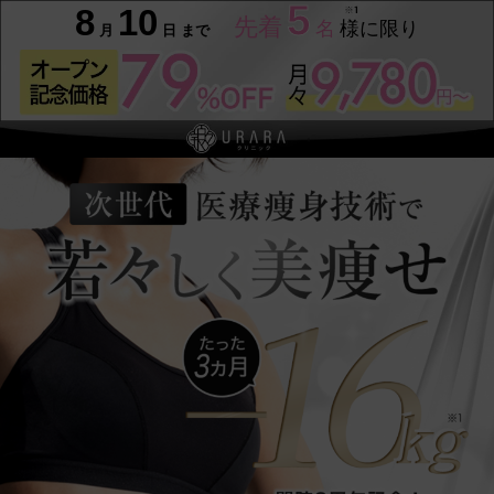
5
8
10
先着
名
様に限り
月
日
まで