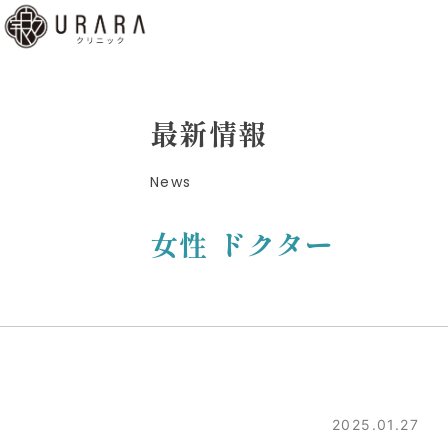
くあ
質問
ディ
最新情報
b予
News
はこ
ら
女性 ドクター
low
2025.01.27