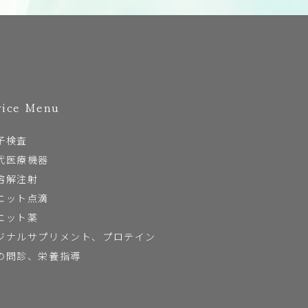
vice Menu
子検査
代医療機器
溶解注射
エット点滴
エット薬
ジナルサプリメント、プロテイン
の問診、栄養指導