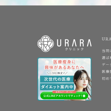
URA
当院
選ば
デー
医療
初め