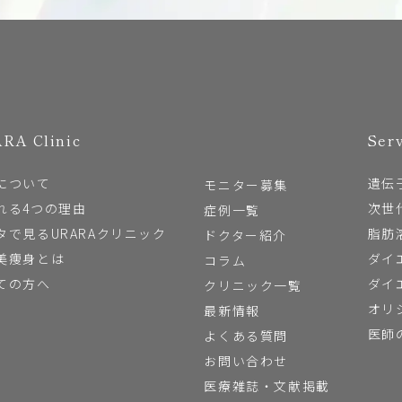
RA Clinic
Ser
について
遺伝
モニター募集
れる4つの理由
次世
症例一覧
タで見るURARAクリニック
脂肪
ドクター紹介
美痩身とは
ダイ
コラム
ての方へ
ダイ
クリニック一覧
オリ
最新情報
医師
よくある質問
お問い合わせ
医療雑誌・文献掲載