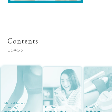
Contents
コンテンツ
Medical beauty
slimming?
For Guest
Menu
医療美痩身とは
初めての方へ
施術メニュー