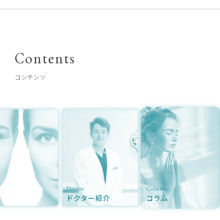
Contents
コンテンツ
Doctor
Column
例
ドクター紹介
コラム