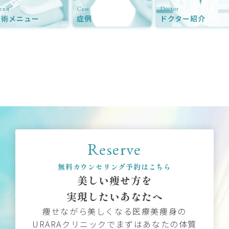
enu
Case
Doctor
施術メニュー
症例
ドクター紹介
Reserve
無料カウンセリング予約はこちら
美しい痩せ方を
実現したいあなたへ
痩せながら美しくなる医療美痩身の
URARAクリニックでまずはあなたの体質