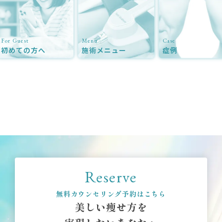
Menu
Case
Doctor
へ
施術メニュー
症例
ドクタ
Reserve
無料カウンセリング予約はこちら
美しい痩せ方を