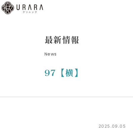
くあ
質問
ディ
最新情報
b予
News
はこ
ら
97【横】
low
2025.09.05