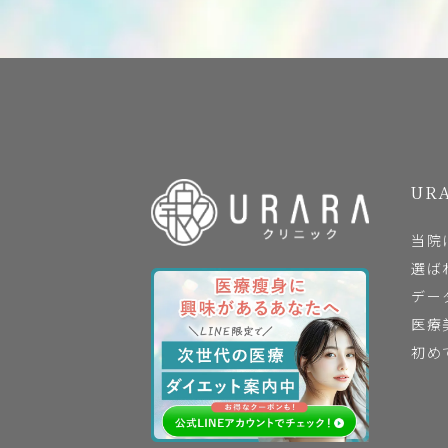
URA
当院
選ば
デー
医療
初め