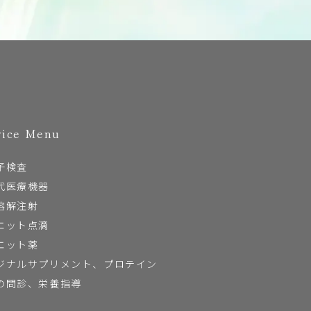
vice Menu
子検査
代医療機器
溶解注射
エット点滴
エット薬
ジナルサプリメント、プロテイン
の問診、栄養指導