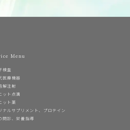
vice Menu
子検査
代医療機器
溶解注射
エット点滴
エット薬
ジナルサプリメント、プロテイン
の問診、栄養指導