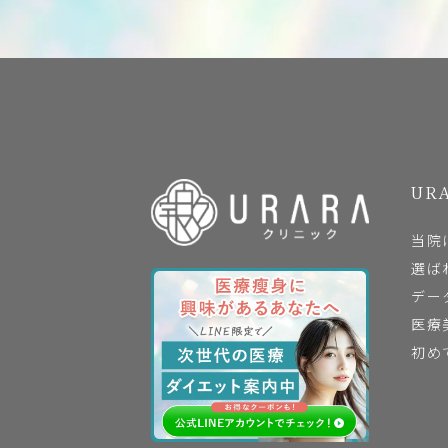
URA
当院
選ば
デー
医療
初め