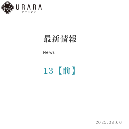
くあ
質問
ディ
最新情報
b予
News
はこ
ら
13【前】
low
2025.08.06