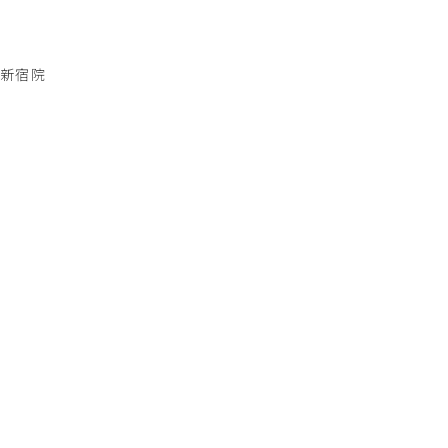
新宿院
050-3184-0551