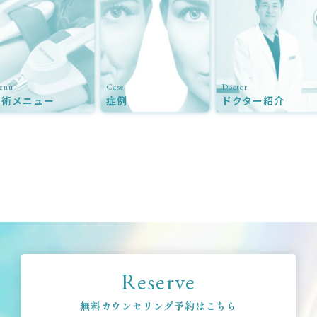
enu
Case
Doctor
施術メニュー
症例
ドクター紹介
Reserve
無料カウンセリング予約はこちら